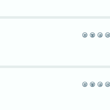
原
繁
译
拼
原
繁
译
拼