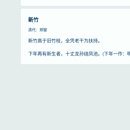
新竹
清代
：
郑燮
新竹高于旧竹枝，全凭老干为扶持。
下年再有新生者，十丈龙孙绕凤池。(下年一作：明