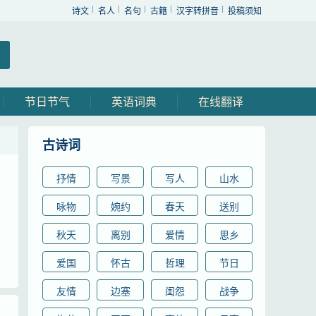
诗文
名人
名句
古籍
汉字转拼音
投稿须知
节日节气
英语词典
在线翻译
古诗词
抒情
写景
写人
山水
咏物
婉约
春天
送别
秋天
离别
爱情
思乡
爱国
怀古
哲理
节日
友情
边塞
闺怨
战争