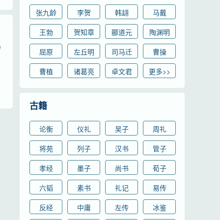
张九龄
李贺
韩翃
马戴
王勃
贺知章
郦道元
陶渊明
屈原
左丘明
司马迁
曹操
曹植
诸葛亮
卓文君
更多>>
古籍
论衡
仪礼
吴子
周礼
将苑
列子
汉书
管子
孝经
墨子
尚书
荀子
六韬
素书
礼记
易传
反经
中庸
左传
冰鉴