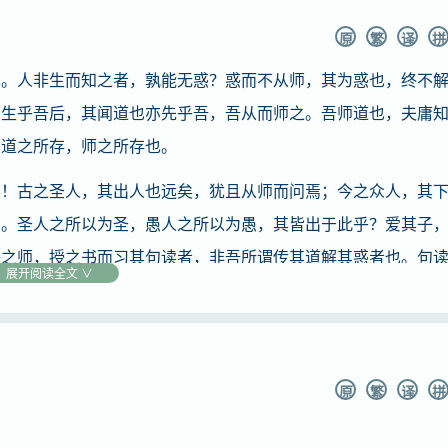
原
繁
译
拼
人非生而知之者，孰能无惑？惑而不从师，其为惑也，终不
；生乎吾后，其闻道也亦先乎吾，吾从而师之。吾师道也，夫庸
，道之所存，师之所存也。
古之圣人，其出人也远矣，犹且从师而问焉；今之众人，其
愚。圣人之所以为圣，愚人之所以为愚，其皆出于此乎？爱其子
子之师，授之书而习其句读者，非吾所谓传其道解其惑者也。句
展开阅读全文 ∨
遗，吾未见其明也。巫医乐师百工之人，不耻相师。士大夫之族
彼与彼年相若也，道相似也。位卑则足羞，官盛则近谀。”呜呼！
齿，今其智乃反不能及，其可怪也欤！
原
繁
译
拼