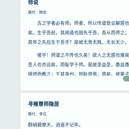
师说
唐代
：
韩愈
古之学者必有师。师者，所以传道受业解惑也。
矣。生乎吾前，其闻道也固先乎吾，吾从而师之
其年之先后生于吾乎？是故无贵无贱，无长无少
嗟乎！师道之不传也久矣！欲人之无惑也难矣！
圣人也亦远矣，而耻学于师。是故圣益圣，愚益
择师而教之；于其身也，则耻师焉，惑矣。彼童
之不知，惑之不解，或师焉，或不焉，小学而大
曰师曰弟子云者，则群聚而笑之。问之，则曰：“
师道之不复可知矣。巫医乐师百工之人，君子不
寻雍尊师隐居
唐代
：
李白
群峭碧摩天，逍遥不记年。