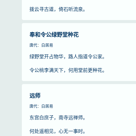
拨云寻古道，倚石听流泉。
奉和令公绿野堂种花
唐代
：
白居易
绿野堂开占物华，路人指道令公家。
令公桃李满天下，何用堂前更种花。
远师
唐代
：
白居易
东宫白庶子，南寺远禅师。
何处遥相见，心无一事时。