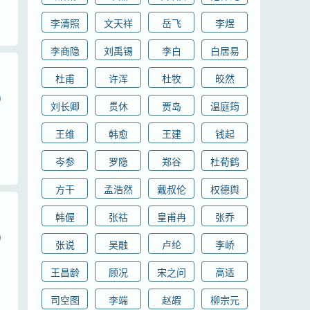
李清照
文天祥
岳飞
李煜
李商隐
刘禹锡
李白
白居易
杜甫
许浑
杜牧
皎然
刘长卿
贯休
贾岛
温庭筠
王维
韩愈
王建
钱起
岑参
罗隐
郑谷
杜荀鹤
方干
孟浩然
戴叔伦
权德舆
韩偓
张祜
皇甫冉
张乔
张说
吴融
卢纶
李峤
王昌龄
顾况
宋之问
高适
司空图
李端
赵嘏
柳宗元