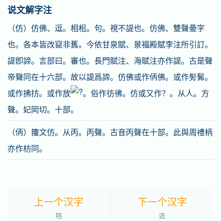
说文解字注
（仿）仿佛、逗。相㭒。句。視不諟也。仿佛、雙聲㬪字
也。各本皆改竄非舊。今依甘泉賦、景福殿賦李注所引訂。
諟卽諦。言部曰。審也。長門賦注、海賦注亦作諟。古是聲
帝聲同在十六部。故以諟爲諦。仿佛或作㑂佛。或作髣髴。
或作拂㧍。或作放
。俗作彷彿。仿或又作？。从人。方
聲。妃㒺切。十部。
（㑂）籒文仿。从丙。丙聲。古音丙聲在十部。此與周禮柄
亦作枋同。
上一个汉字
下一个汉字
㕫
䢍