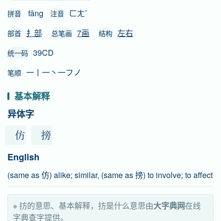
fǎng
ㄈㄤˇ
拼音
注音
扌部
7画
左右
部首
总笔画
结构
39CD
统一码
一丨一丶一フノ
笔顺
基本解释
异体字
仿
搒
English
(same as 仿) alike; similar, (same as 搒) to involve; to affect
※ 㧍的意思、基本解释，㧍是什么意思由
大字典网
在线
字典查字提供。