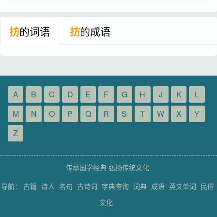
㧍
的词语
㧍
的成语
A
B
C
D
E
F
G
H
J
K
L
M
N
O
P
Q
R
S
T
W
X
Y
Z
传承国学经典 弘扬传统文化
导航：
古籍
诗人
名句
古诗词
字典查询
词典
成语
英文单词
民俗
文化