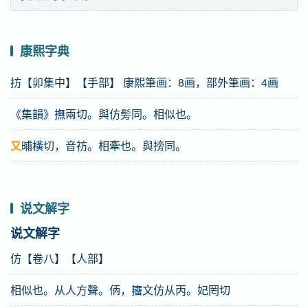
康熙字典
㧍【卯集中】【手部】 康熙筆画：8画，部外筆画：4画
《集韻》撫兩切。與仿髣同。相似也。
又
晡橫切，音祊。相牽也。與搒同。
说文解字
说文解字
仿【卷八】【人部】
相似也。从人方聲。㑂，籒文仿从丙。妃罔切