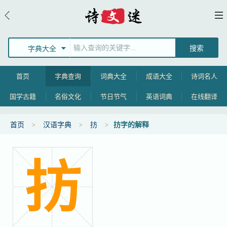
字典大全
首页
字典查询
词典大全
成语大全
诗词名人
国学古籍
名俗文化
节日节气
英语词典
在线翻译
首页
汉语字典
㧍
㧍字的解释
㧍