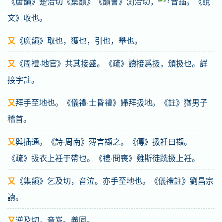
《唐韻》楚洽切《集韻》《韻會》測洽切，
音鍤。《說
文》收也。
又
《廣韻》取也，獲也，引也，舉也。
又
《周禮·地官》共其接盛。《疏》讀接爲扱，頒扱也。詳
接字註。
又
拜手至地也。《儀禮·士昏禮》婦拜扱地。《註》猶男子
稽首。
又
與插通。《詩·周南》薄言襭之。《傳》扱衽曰襭。
《疏》扱衣上衽于帶也。《禮·問喪》雞斯徒跣扱上衽。
又
《集韻》乞及切，音泣。亦手至地也。《儀禮註》劉昌宗
讀。
又
逆及切，音岌。義同。