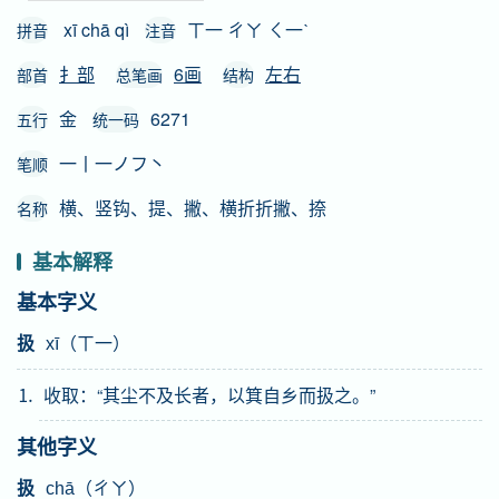
xī chā qì
ㄒ一 ㄔㄚ ㄑ一ˋ
拼音
注音
扌部
6画
左右
部首
总笔画
结构
金
6271
五行
统一码
一丨一ノフ丶
笔顺
横、竖钩、提、撇、横折折撇、捺
名称
基本解释
基本字义
扱
xī（ㄒ一）
⒈ 收取：“其尘不及长者，以箕自乡而扱之。”
其他字义
扱
chā（ㄔㄚ）