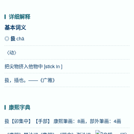
详细解释
基本词义
◎
扱
chā
〈动〉
把尖物挤入他物中 [stick in ]
扱，插也。——《广雅》
康熙字典
扱【卯集中】【手部】 康熙筆画：8画，部外筆画：4画