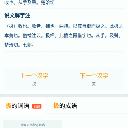
收也。从手及聲。楚洽切
说文解字注
（扱）收也。收者、捕也。曲禮。以箕自鄉而扱之。此扱之
本義也。儀禮注云。扱柶。此插之叚借字也。从手。及聲。
楚洽切。七部。
上一个汉字
下一个汉字
扠
芆
扱
的词语
扱
的成语
组词
rèn xī náng kuò