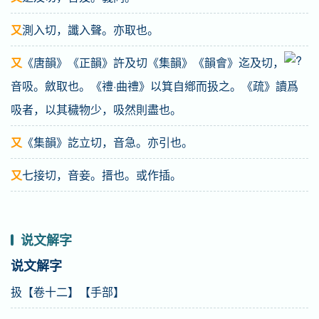
又
測入切，讖入聲。亦取也。
又
《唐韻》《正韻》許及切《集韻》《韻會》迄及切，
音吸。斂取也。《禮·曲禮》以箕自鄕而扱之。《疏》讀爲
吸者，以其穢物少，吸然則盡也。
又
《集韻》訖立切，音急。亦引也。
又
七接切，音妾。搢也。或作插。
说文解字
说文解字
扱【卷十二】【手部】