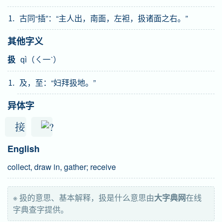
⒈ 古同“插”：“主人出，南面，左袒，扱诸面之右。”
其他字义
扱
qì（ㄑ一ˋ）
⒈ 及，至：“妇拜扱地。”
异体字
接
English
collect, draw in, gather; receive
※ 扱的意思、基本解释，扱是什么意思由
大字典网
在线
字典查字提供。