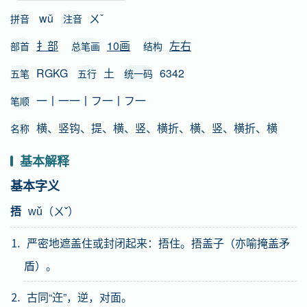
wǔ
ㄨˇ
拼音
注音
扌部
10画
左右
部首
总笔画
结构
RGKG
土
6342
五笔
五行
统一码
一丨一一丨フ一丨フ一
笔顺
横、竖钩、提、横、竖、横折、横、竖、横折、横
名称
基本解释
基本字义
捂
wǔ（ㄨˇ）
⒈ 严密地遮盖住或封闭起来：捂住。捂盖子（亦喻掩盖矛
盾）。
⒉ 古同“迕”，逆，对面。