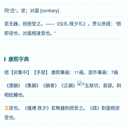
同“迕”。逆；对面 [contrary]
若无器，则捂受之。——《仪礼·既夕礼》。贾公彦疏：“捂
即逆也，对面相逢受也。”
康熙字典
捂【卯集中】【手部】 康熙筆画：11画，部外筆画：7画
《唐韻》《集韻》《韻會》《正韻》
五故切，音誤。斜
相抵觸也。
又
逆也。《儀禮·旣夕》若無器則捂受之。《疏》對面相逆
受也。