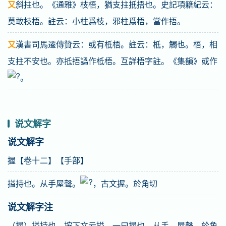
又
斜拄也。《通雅》枝梧，猶支拄抵捂也。史記項籍紀云：
莫敢枝梧。註云：小柱爲枝，邪柱爲梧，當作捂。
又
漢書司馬遷傳贊云：或有柢梧。註云：柢，觸也。梧，相
支拄不安也。亦抵捂譌作柢梧。互詳梧字註。《集韻》或作
。
说文解字
说文解字
握【卷十二】【手部】
搤持也。从手屋聲。
，古文握。於角切
说文解字注
（握）搤持也。按下文云搤、一曰握也。从手。屋聲。於角