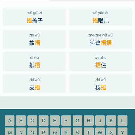
wǔ gài zi
wǔ yǎn ér
盖子
眼儿
捂
捂
zhī wǔ
zhē zhē wǔ wǔ
搘
遮遮
捂
捂
捂
dǐ wǔ
wǔ zhù
抵
住
捂
捂
zhī wǔ
zhī wǔ
支
枝
捂
捂
A
B
C
D
E
F
G
H
J
K
L
M
N
O
P
Q
R
S
T
W
X
Y