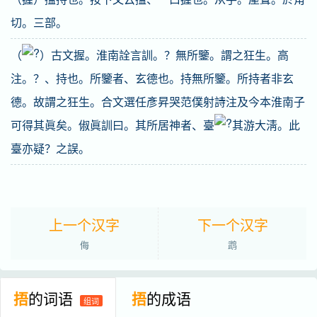
切。三部。
（
）古文握。淮南詮言訓。？無所鑒。謂之狂生。高
注。？、持也。所鑒者、玄德也。持無所鑒。所持者非玄
德。故謂之狂生。合文選任彥昇哭范僕射詩注及今本淮南子
可得其眞矣。俶眞訓曰。其所居神者、臺
其游大淸。此
臺亦疑？之誤。
上一个汉字
下一个汉字
侮
鹉
捂
的词语
捂
的成语
组词