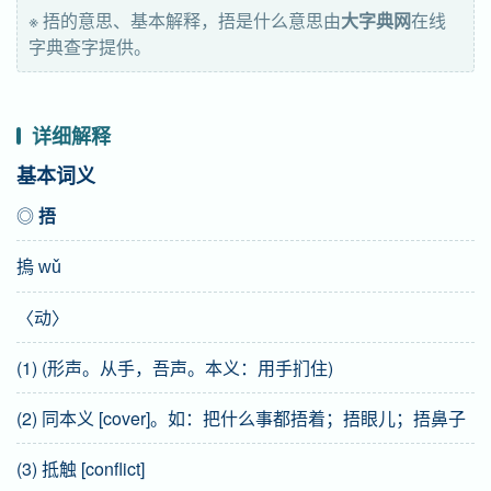
※ 捂的意思、基本解释，捂是什么意思由
大字典网
在线
字典查字提供。
详细解释
基本词义
◎
捂
摀
wǔ
〈动〉
(1) (形声。从手，吾声。本义：用手扪住)
(2) 同本义 [cover]。如：把什么事都捂着；捂眼儿；捂鼻子
(3) 抵触 [conflict]