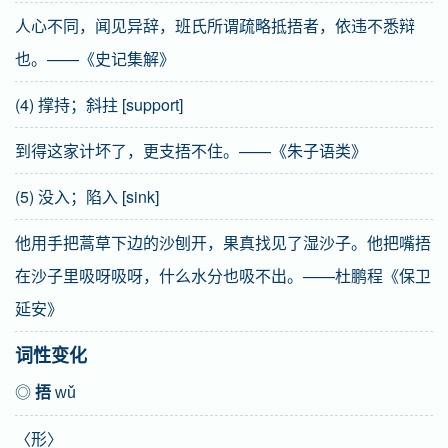
人心不同，闻见异辞，班氏所谓疏略抵捂者，依违不悉辩
也。——《史记集解》
(4) 撑持；斜拄 [support]
到得这家计坏了，更支捂不住。——《朱子语类》
(5) 没入；陷入 [sink]
他用手把蒿草下边的沙刨开，果真找见了湿沙子。他把嘴捂
在沙子里吸呀吸呀，什么水分也吸不出。——杜鹏程《保卫
延安》
词性变化
◎
捂
wǔ
〈形〉