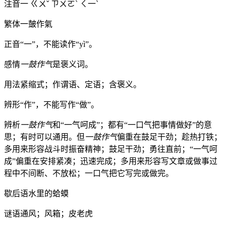
注音
一 ㄍㄨˇ ㄗㄨㄛˋ ㄑ一ˋ
繁体
一皷作氣
正音
“一”，不能读作“yì”。
感情
一鼓作气
是褒义词。
用法
紧缩式；作谓语、定语；含褒义。
辨形
“作”，不能写作“做”。
辨析
一鼓作气
和“一气呵成”；都有“一口气把事情做好”的意
思；有时可以通用。但
一鼓作气
偏重在鼓足干劲；趁热打铁；
多用来形容战斗时振奋精神；鼓足干劲；勇往直前；“一气呵
成”偏重在安排紧凑；迅速完成；多用来形容写文章或做事过
程中不间断、不放松；一口气把它写完或做完。
歇后语
水里的蛤蟆
谜语
通风；风箱；皮老虎