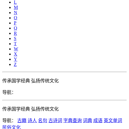
L
M
N
O
P
Q
R
S
T
W
X
Y
Z
传承国学经典 弘扬传统文化
导航：
传承国学经典 弘扬传统文化
导航：
古籍
诗人
名句
古诗词
字典查询
词典
成语
英文单词
民俗文化