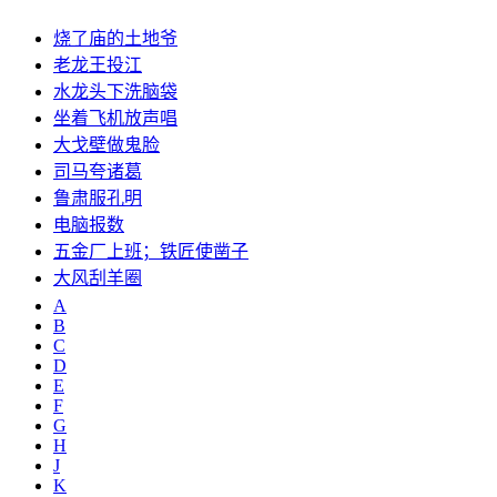
烧了庙的土地爷
老龙王投江
水龙头下洗脑袋
坐着飞机放声唱
大戈壁做鬼脸
司马夸诸葛
鲁肃服孔明
电脑报数
五金厂上班；铁匠使凿子
大风刮羊圈
A
B
C
D
E
F
G
H
J
K