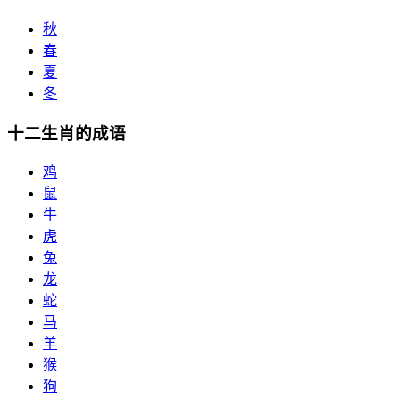
秋
春
夏
冬
十二生肖的成语
鸡
鼠
牛
虎
兔
龙
蛇
马
羊
猴
狗