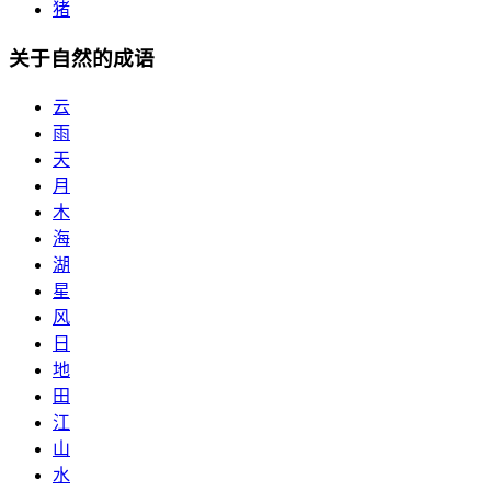
猪
关于自然的成语
云
雨
天
月
木
海
湖
星
风
日
地
田
江
山
水