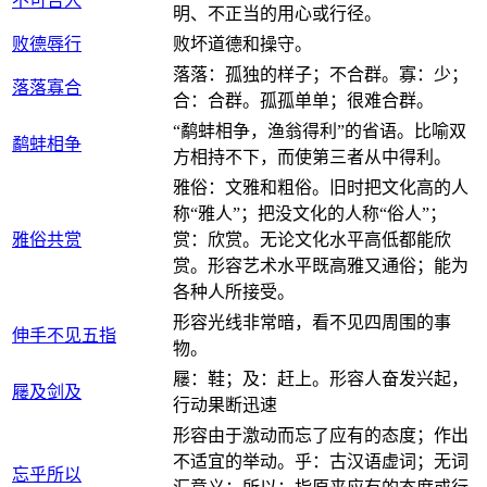
不可告人
明、不正当的用心或行径。
败德辱行
败坏道德和操守。
落落：孤独的样子；不合群。寡：少；
落落寡合
合：合群。孤孤单单；很难合群。
“鹬蚌相争，渔翁得利”的省语。比喻双
鹬蚌相争
方相持不下，而使第三者从中得利。
雅俗：文雅和粗俗。旧时把文化高的人
称“雅人”；把没文化的人称“俗人”；
雅俗共赏
赏：欣赏。无论文化水平高低都能欣
赏。形容艺术水平既高雅又通俗；能为
各种人所接受。
形容光线非常暗，看不见四周围的事
伸手不见五指
物。
屦：鞋；及：赶上。形容人奋发兴起，
屦及剑及
行动果断迅速
形容由于激动而忘了应有的态度；作出
不适宜的举动。乎：古汉语虚词；无词
忘乎所以