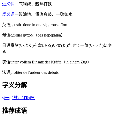
近义词
一气呵成、趁热打铁
反义词
一败涂地、偃旗息鼓、一败如水
英语
get sth. done in one vigorous effort
俄语
одним духом（без перерыва）
日语
意欲(いよく)を奮(ふる)い立(た)たせて一気(いっき)にや
る
德语
unter vollem Einsatz der Krǎfte（in einem Zug）
法语
profiter de l'ardeur des débuts
字义分解
yī
一
gǔ
鼓
zuò
作
qì
气
推荐成语