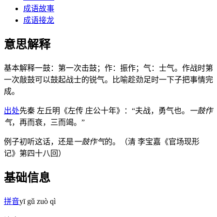
成语
故事
成语
接龙
意思解释
基本解释
一鼓：第一次击鼓；作：振作；气：士气。作战时第
一次敲鼓可以鼓起战士的锐气。比喻趁劲足时一下子把事情完
成。
出处
先秦 左丘明《左传 庄公十年》：“夫战，勇气也。
一鼓作
气
，再而衰，三而竭。”
例子
初听这话，还是
一鼓作气
的。（清 李宝嘉《官场现形
记》第四十八回）
基础信息
拼音
yī gǔ zuò qì