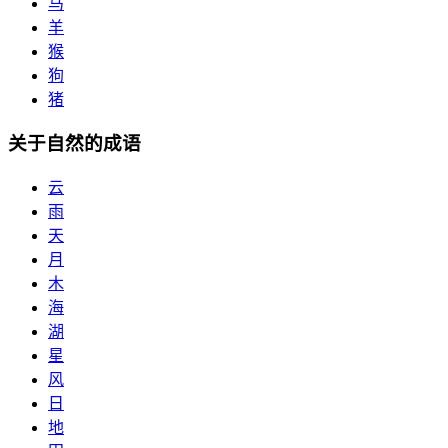
马
羊
猴
狗
猪
关于自然的成语
云
雨
天
月
木
海
湖
星
风
日
地