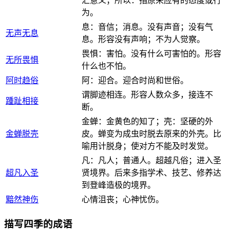
汇意义；所以：指原来应有的态度或行
为。
息：音信；消息。没有声音；没有气
无声无息
息。形容没有声响；不为人觉察。
畏惧：害怕。没有什么可害怕的。形容
无所畏惧
什么也不怕。
阿时趋俗
阿：迎合。迎合时尚和世俗。
谓脚迹相连。形容人数众多，接连不
踵趾相接
断。
金蝉：金黄色的知了；壳：坚硬的外
金蝉脱壳
皮。蝉变为成虫时脱去原来的外壳。比
喻用计脱身；使对方不能及时发觉。
凡：凡人；普通人。超越凡俗；进入圣
超凡入圣
贤境界。后来多指学术、技艺、修养达
到登峰造极的境界。
黯然神伤
心情沮丧；心神忧伤。
描写四季的成语