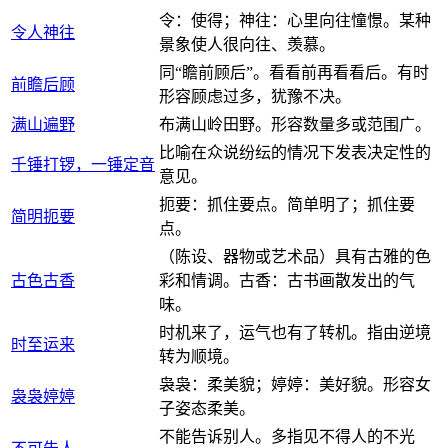
令：使得；神往：心里向往憧憬。某种
令人神往
景象使人很向往、羡慕。
同“瞻前顾后”。看看前再看看后。有时
前瞻后顾
形容顾虑过多，犹豫不决。
满山遍野
布满山岭田野。形容数量多或范围广。
比喻在众说纷纭的情况下发表决定性的
千锤打锣，一锤定音
意见。
扼要：抓住要点。简单明了；抓住要
简明扼要
点。
（陈设、器物或艺术品）具有古雅的色
古色古香
彩和情调。古香：古书画散发出的气
味。
时机来了，运气也有了转机。指由逆境
时至运来
转为顺境。
袅袅：柔美貌；婷婷：美好貌。形容女
袅袅婷婷
子姿态柔美。
不能告诉别人。多指见不得人的不光