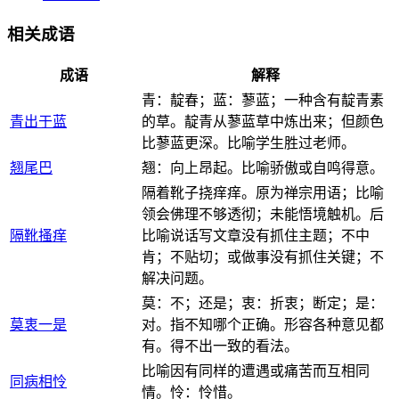
相关成语
成语
解释
青：靛春；蓝：蓼蓝；一种含有靛青素
青出于蓝
的草。靛青从蓼蓝草中炼出来；但颜色
比蓼蓝更深。比喻学生胜过老师。
翘尾巴
翘：向上昂起。比喻骄傲或自鸣得意。
隔着靴子挠痒痒。原为禅宗用语；比喻
领会佛理不够透彻；未能悟境触机。后
隔靴搔痒
比喻说话写文章没有抓住主题；不中
肯；不贴切；或做事没有抓住关键；不
解决问题。
莫：不；还是；衷：折衷；断定；是：
莫衷一是
对。指不知哪个正确。形容各种意见都
有。得不出一致的看法。
比喻因有同样的遭遇或痛苦而互相同
同病相怜
情。怜：怜惜。