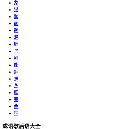
象
猫
鹅
鹤
鹊
鸦
雁
鸟
鸠
熊
鲸
蜗
燕
鹰
蚕
龟
狸
成语歇后语大全