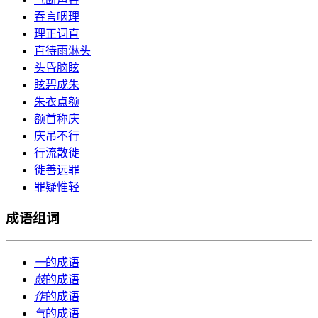
吞言咽理
理正词直
直待雨淋头
头昏脑眩
眩碧成朱
朱衣点额
额首称庆
庆吊不行
行流散徙
徙善远罪
罪疑惟轻
成语组词
一
的成语
鼓
的成语
作
的成语
气
的成语