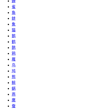
蝉
雀
鱼
蚌
象
猫
鹅
鹤
鹊
鸦
雁
鸟
鸠
熊
鲸
蜗
燕
鹰
蚕