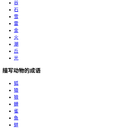
谷
石
雪
雷
金
火
潮
丘
光
描写动物的成语
狐
猿
狼
蝉
雀
鱼
蚌