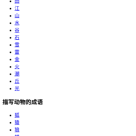
田
江
山
水
谷
石
雪
雷
金
火
潮
丘
光
描写动物的成语
狐
猿
狼