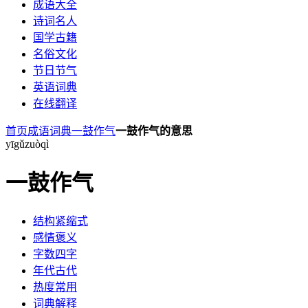
成语大全
诗词名人
国学古籍
名俗文化
节日节气
英语词典
在线翻译
首页
成语词典
一鼓作气
一鼓作气的意思
yī
gǔ
zuò
qì
一鼓作气
结构
紧缩式
感情
褒义
字数
四字
年代
古代
热度
常用
词典
解释